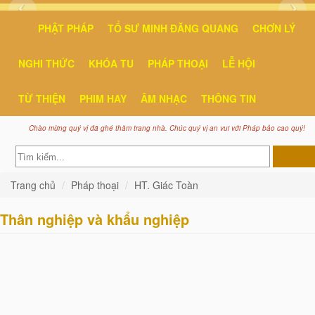
PHẬT PHÁP
TỔ SƯ MINH ĐĂNG QUANG
CHƠN LÝ
NGHI THỨC
KHÓA TU
PHÁP THOẠI
LỄ HỘI
TỪ THIỆN
PHIM HAY
ÂM NHẠC
THÔNG TIN
Chào mừng quý vị đã ghé thăm trang nhà. Chúc quý vị an vui với Pháp bảo cao quý!
Trang chủ
Pháp thoại
HT. Giác Toàn
Thân nghiệp và khẩu nghiệp