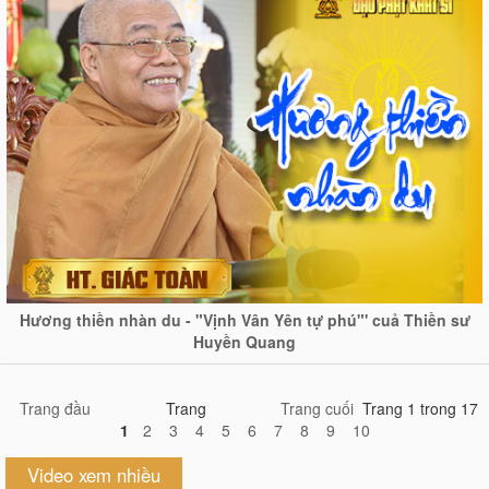
Hương thiền nhàn du - "Vịnh Vân Yên tự phú"' cuả Thiền sư
Huyền Quang
Trang đầu
Trang
Trang cuối
Trang 1 trong 17
1
2
3
4
5
6
7
8
9
10
Video xem nhiều