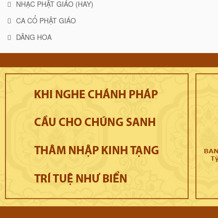
NHẠC PHẬT GIÁO (HAY)
CA CỔ PHẬT GIÁO
DÂNG HOA