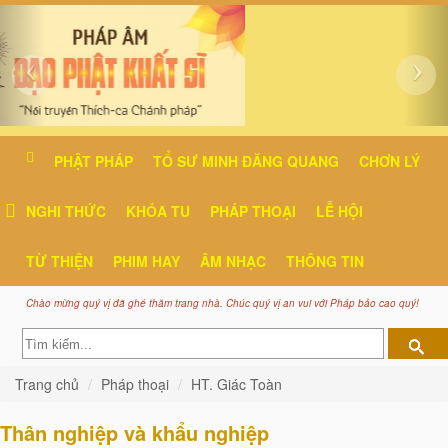
PHẬT PHÁP
TỔ SƯ MINH ĐĂNG QUANG
CHƠN LÝ
NGHI THỨC
KHÓA TU
PHÁP THOẠI
LỄ HỘI
TỪ THIỆN
PHIM HAY
ÂM NHẠC
THÔNG TIN
Chào mừng quý vị đã ghé thăm trang nhà. Chúc quý vị an vui với Pháp bảo cao quý!
Trang chủ
Pháp thoại
HT. Giác Toàn
Thân nghiệp và khẩu nghiệp