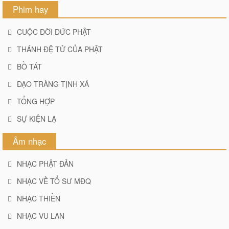
Phim hay
CUỘC ĐỜI ĐỨC PHẬT
THÁNH ĐỆ TỬ CỦA PHẬT
BỒ TÁT
ĐẠO TRÀNG TỊNH XÁ
TỔNG HỢP
SỰ KIỆN LẠ
Âm nhạc
NHẠC PHẬT ĐẢN
NHẠC VỀ TỔ SƯ MĐQ
NHẠC THIỀN
NHẠC VU LAN