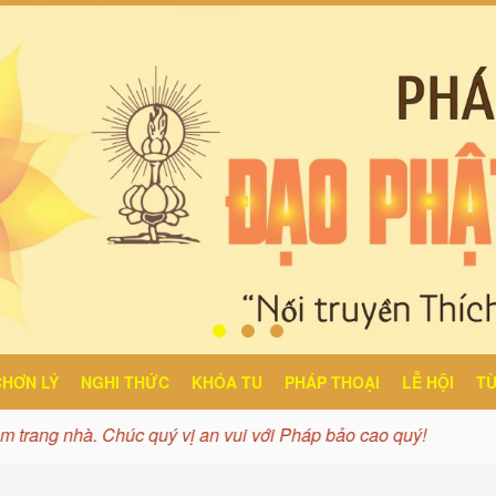
CHƠN LÝ
NGHI THỨC
KHÓA TU
PHÁP THOẠI
LỄ HỘI
TỪ
rang nhà. Chúc quý vị an vui với Pháp bảo cao quý!