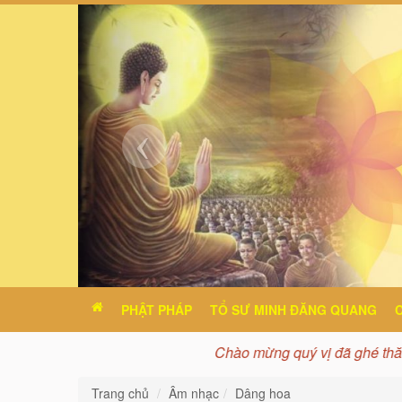
PHẬT PHÁP
TỔ SƯ MINH ĐĂNG QUANG
Chào mừng quý vị đã ghé thăm t
Trang chủ
Âm nhạc
Dâng hoa