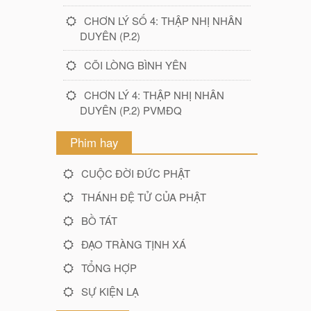
CHƠN LÝ SỐ 4: THẬP NHỊ NHÂN
DUYÊN (P.2)
CÕI LÒNG BÌNH YÊN
CHƠN LÝ 4: THẬP NHỊ NHÂN
DUYÊN (P.2) PVMĐQ
Phim hay
CUỘC ĐỜI ĐỨC PHẬT
THÁNH ĐỆ TỬ CỦA PHẬT
BỒ TÁT
ĐẠO TRÀNG TỊNH XÁ
TỔNG HỢP
SỰ KIỆN LẠ