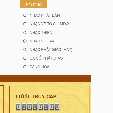
Âm nhạc
NHẠC PHẬT ĐẢN
NHẠC VỀ TỔ SƯ MĐQ
NHẠC THIỀN
NHẠC VU LAN
NHẠC PHẬT GIÁO (HAY)
CA CỔ PHẬT GIÁO
DÂNG HOA
LƯỢT TRUY CẬP