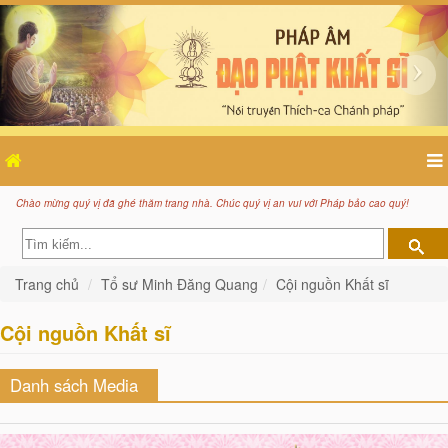
Chào mừng quý vị đã ghé thăm trang nhà. Chúc quý vị an vui với Pháp bảo cao quý!
Trang chủ
Tổ sư Minh Đăng Quang
Cội nguồn Khất sĩ
Cội nguồn Khất sĩ
Danh sách Media