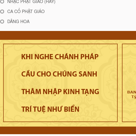
NHẠC PHẬT GIÁO (HAY)
CA CỔ PHẬT GIÁO
DÂNG HOA