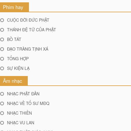
Phim hay
CUỘC ĐỜI ĐỨC PHẬT
THÁNH ĐỆ TỬ CỦA PHẬT
BỒ TÁT
ĐẠO TRÀNG TỊNH XÁ
TỔNG HỢP
SỰ KIỆN LẠ
Âm nhạc
NHẠC PHẬT ĐẢN
NHẠC VỀ TỔ SƯ MĐQ
NHẠC THIỀN
NHẠC VU LAN