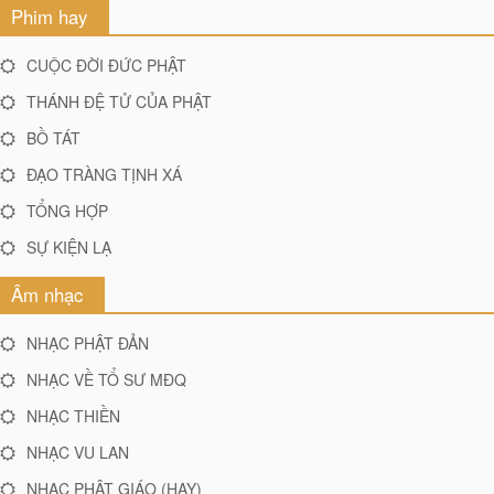
Phim hay
CUỘC ĐỜI ĐỨC PHẬT
THÁNH ĐỆ TỬ CỦA PHẬT
BỒ TÁT
ĐẠO TRÀNG TỊNH XÁ
TỔNG HỢP
SỰ KIỆN LẠ
Âm nhạc
NHẠC PHẬT ĐẢN
NHẠC VỀ TỔ SƯ MĐQ
NHẠC THIỀN
NHẠC VU LAN
NHẠC PHẬT GIÁO (HAY)