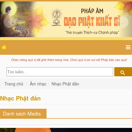
Chào mừng quý vị đã ghé thăm trang nhà. Chúc quý vị an vui với Pháp bảo cao quý!
Trang chủ
Âm nhạc
Nhạc Phật đản
Nhạc Phật đản
Danh sách Media